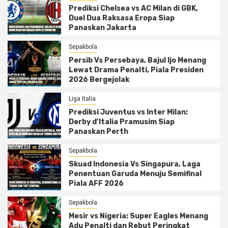
Prediksi Chelsea vs AC Milan di GBK,
Duel Dua Raksasa Eropa Siap
Panaskan Jakarta
Sepakbola
Persib Vs Persebaya, Bajul Ijo Menang
Lewat Drama Penalti, Piala Presiden
2026 Bergejolak
Liga Italia
Prediksi Juventus vs Inter Milan:
Derby d’Italia Pramusim Siap
Panaskan Perth
Sepakbola
Skuad Indonesia Vs Singapura, Laga
Penentuan Garuda Menuju Semifinal
Piala AFF 2026
Sepakbola
Mesir vs Nigeria: Super Eagles Menang
Adu Penalti dan Rebut Peringkat