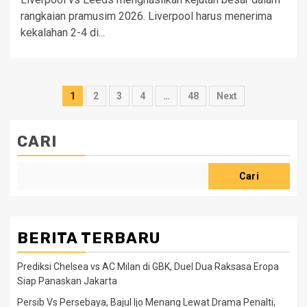
rangkaian pramusim 2026. Liverpool harus menerima
kekalahan 2-4 di...
Paginasi
1
2
3
4
…
48
Next
pos
CARI
Cari
BERITA TERBARU
Prediksi Chelsea vs AC Milan di GBK, Duel Dua Raksasa Eropa
Siap Panaskan Jakarta
Persib Vs Persebaya, Bajul Ijo Menang Lewat Drama Penalti,