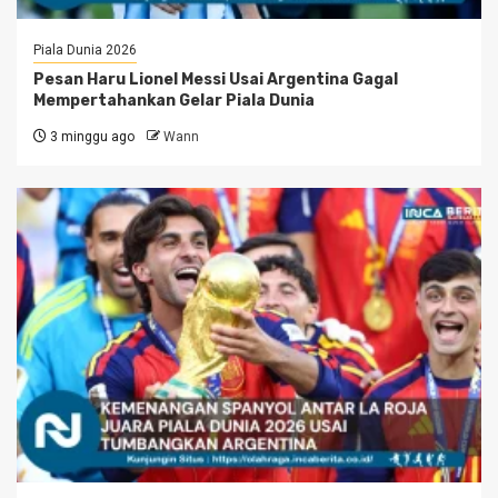
Piala Dunia 2026
Pesan Haru Lionel Messi Usai Argentina Gagal
Mempertahankan Gelar Piala Dunia
3 minggu ago
Wann