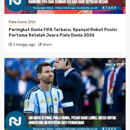
Piala Dunia 2026
Peringkat Dunia FIFA Terbaru, Spanyol Rebut Posisi
Pertama Setelah Juara Piala Dunia 2026
3 minggu ago
Wann