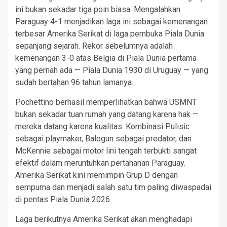
ini bukan sekadar tiga poin biasa. Mengalahkan
Paraguay 4-1 menjadikan laga ini sebagai kemenangan
terbesar Amerika Serikat di laga pembuka Piala Dunia
sepanjang sejarah. Rekor sebelumnya adalah
kemenangan 3-0 atas Belgia di Piala Dunia pertama
yang pernah ada — Piala Dunia 1930 di Uruguay — yang
sudah bertahan 96 tahun lamanya.
Pochettino berhasil memperlihatkan bahwa USMNT
bukan sekadar tuan rumah yang datang karena hak —
mereka datang karena kualitas. Kombinasi Pulisic
sebagai playmaker, Balogun sebagai predator, dan
McKennie sebagai motor lini tengah terbukti sangat
efektif dalam meruntuhkan pertahanan Paraguay.
Amerika Serikat kini memimpin Grup D dengan
sempurna dan menjadi salah satu tim paling diwaspadai
di pentas Piala Dunia 2026.
Laga berikutnya Amerika Serikat akan menghadapi