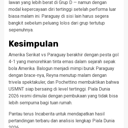
lawan yang lebih berat di Grup D — namun dengan
modal kepercayaan diri tertinggi setelah performa luar
biasa malam ini. Paraguay di sisi lain harus segera
bangkit sebelum peluang lolos dari grup tertutup
sepenuhnya.
Kesimpulan
Amerika Serikat vs Paraguay berakhir dengan pesta gol
4-1 yang menorehkan tinta emas dalam sejarah sepak
bola Amerika. Balogun menjadi mimpi buruk Paraguay
dengan brace-nya, Reyna menutup malam dengan
trivela spektakuler, dan Pochettino membuktikan bahwa
USMNT siap bersaing di level tertinggi. Piala Dunia
2026 resmi dimulai dengan pembukaan yang tidak bisa
lebih sempurna bagi tuan rumah.
Pantau terus Incaberita untuk mendapatkan hasil
pertandingan terbaru dan analisis lengkap Piala Dunia
2026.