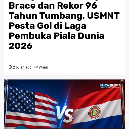
Brace dan Rekor 96
Tahun Tumbang, USMNT
Pesta Gol di Laga
Pembuka Piala Dunia
2026
2 bulan ago
Wann