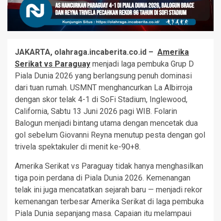
JAKARTA, olahraga.incaberita.co.id –
Amerika
Serikat vs Paraguay
menjadi laga pembuka Grup D
Piala Dunia 2026 yang berlangsung penuh dominasi
dari tuan rumah. USMNT menghancurkan La Albirroja
dengan skor telak 4-1 di SoFi Stadium, Inglewood,
California, Sabtu 13 Juni 2026 pagi WIB. Folarin
Balogun menjadi bintang utama dengan mencetak dua
gol sebelum Giovanni Reyna menutup pesta dengan gol
trivela spektakuler di menit ke-90+8.
Amerika Serikat vs Paraguay tidak hanya menghasilkan
tiga poin perdana di Piala Dunia 2026. Kemenangan
telak ini juga mencatatkan sejarah baru — menjadi rekor
kemenangan terbesar Amerika Serikat di laga pembuka
Piala Dunia sepanjang masa. Capaian itu melampaui