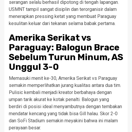
serangan selalu berhasil dipotong di tengah lapangan.
USMNT tampil sangat disiplin dan terorganisir dalam
menerapkan pressing ketat yang membuat Paraguay
kesulitan keluar dari tekanan selama babak pertama.
Amerika Serikat vs
Paraguay: Balogun Brace
Sebelum Turun Minum, AS
Unggul 3-0
Memasuki menit ke-30, Amerika Serikat vs Paraguay
semakin memperlihatkan jurang kualitas antara dua tim.
Pulisic kembali menjadi kreator berbahaya dengan
umpan tarik akurat ke kotak penalti. Balogun yang
berdiri di posisi ideal menyambutnya dengan tembakan
mendatar kencang yang tidak bisa Gill halau. Skor 2-0
dan SoFi Stadium semakin meyakini bahwa ini malam
perayaan besar.