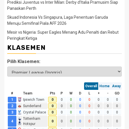
Prediksi Juventus vs Inter Milan: Derby d’Italia Pramusim Siap
Panaskan Perth
Skuad Indonesia Vs Singapura, Laga Penentuan Garuda
Menuju Semifinal Piala AFF 2026
Mesir vs Nigeria: Super Eagles Menang Adu Penalti dan Rebut
Peringkat Ketiga
KLASEMEN
Pilih Klasemen: