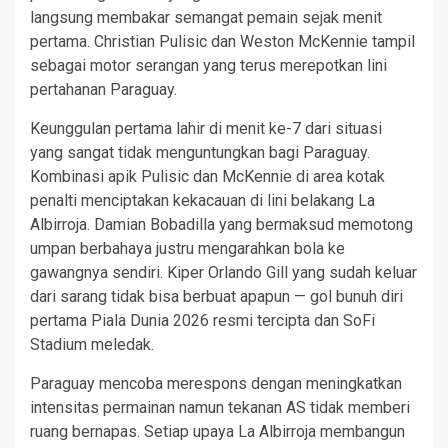
langsung membakar semangat pemain sejak menit
pertama. Christian Pulisic dan Weston McKennie tampil
sebagai motor serangan yang terus merepotkan lini
pertahanan Paraguay.
Keunggulan pertama lahir di menit ke-7 dari situasi
yang sangat tidak menguntungkan bagi Paraguay.
Kombinasi apik Pulisic dan McKennie di area kotak
penalti menciptakan kekacauan di lini belakang La
Albirroja. Damian Bobadilla yang bermaksud memotong
umpan berbahaya justru mengarahkan bola ke
gawangnya sendiri. Kiper Orlando Gill yang sudah keluar
dari sarang tidak bisa berbuat apapun — gol bunuh diri
pertama Piala Dunia 2026 resmi tercipta dan SoFi
Stadium meledak.
Paraguay mencoba merespons dengan meningkatkan
intensitas permainan namun tekanan AS tidak memberi
ruang bernapas. Setiap upaya La Albirroja membangun