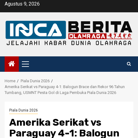
Skip
Agustus 9, 2026
to
content
Primary
Menu
Home
Piala Dunia 2026
Amerika Serikat vs Paraguay 4-1: Balogun Brace dan Rekor 96 Tahun
Tumbang, USMNT Pesta Gol di Laga Pembuka Piala Dunia 2026
Piala Dunia 2026
Amerika Serikat vs
Paraguay 4-1: Balogun