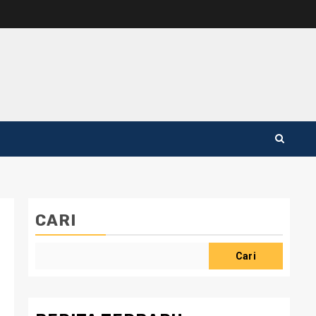
CARI
Cari