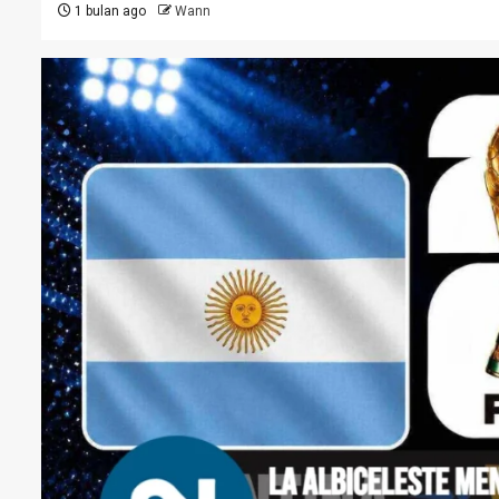
1 bulan ago
Wann