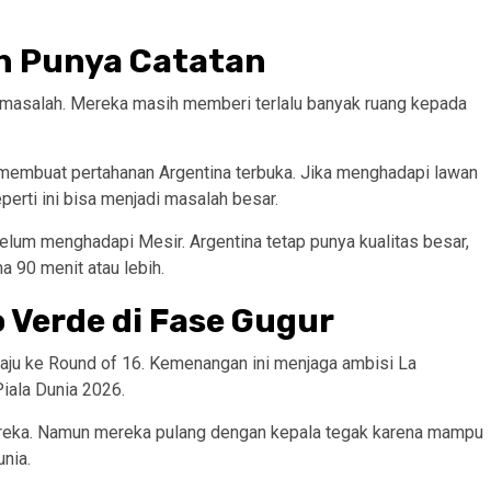
ih Punya Catatan
 masalah. Mereka masih memberi terlalu banyak ruang kepada
embuat pertahanan Argentina terbuka. Jika menghadapi lawan
eperti ini bisa menjadi masalah besar.
lum menghadapi Mesir. Argentina tetap punya kualitas besar,
 90 menit atau lebih.
 Verde di Fase Gugur
aju ke Round of 16. Kemenangan ini menjaga ambisi La
Piala Dunia 2026.
mereka. Namun mereka pulang dengan kepala tegak karena mampu
nia.