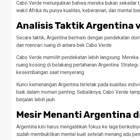
Cabo Verde menunjukkan bahwa mereka bukan sekadar ti
wakil Afrika itu punya kualitas, keberanian, dan mental be
Analisis Taktik Argentina 
Secara taktik, Argentina bermain dengan pendekatan do
dan mencari ruang di antara bek Cabo Verde.
Cabo Verde memilih pendekatan lebih langsung. Mereka
ruang kosong di belakang pertahanan Argentina. Strategi 
keseimbangan saat menyerang.
Kunci kemenangan Argentina terletak pada kualitas ind
baik dalam momen penting. Sebaliknya, Cabo Verde tampi
berjalan lebih jauh.
Mesir Menanti Argentina d
Argentina kini harus mengalihkan fokus ke laga berikutny
sudah membuktikan mental kuat setelah menang adu penal