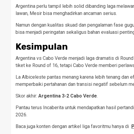
Argentina perlu tampil lebih solid dibanding laga melaw
lawan, Mesir bisa menghadirkan ancaman serius.
Namun dengan kualitas skuad dan pengalaman fase gugur
bisa menjadi peringatan sekaligus bahan evaluasi pentin
Kesimpulan
Argentina vs Cabo Verde menjadi laga dramatis di Round
tiket ke Round of 16, tetapi Cabo Verde memberi perlawan
La Albiceleste pantas menang karena lebih tenang dan e
memperbaiki pertahanan dan transisi negatif sebelum m
Skor akhir:
Argentina 3-2 Cabo Verde
.
Pantau terus Incaberita untuk mendapatkan hasil pertandi
2026.
Baca juga konten dengan artikel liga favoritmu hanya di
P