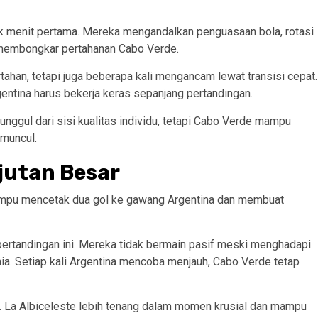
k menit pertama. Mereka mengandalkan penguasaan bola, rotasi
k membongkar pertahanan Cabo Verde.
ahan, tetapi juga beberapa kali mengancam lewat transisi cepat.
ntina harus bekerja keras sepanjang pertandingan.
 unggul dari sisi kualitas individu, tetapi Cabo Verde mampu
 muncul.
ejutan Besar
ampu mencetak dua gol ke gawang Argentina dan membuat
pertandingan ini. Mereka tidak bermain pasif meski menghadapi
ia. Setiap kali Argentina mencoba menjauh, Cabo Verde tetap
 La Albiceleste lebih tenang dalam momen krusial dan mampu