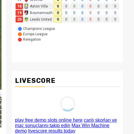
LIVESCORE