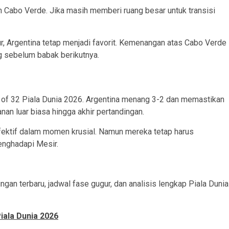
an Cabo Verde. Jika masih memberi ruang besar untuk transisi
, Argentina tetap menjadi favorit. Kemenangan atas Cabo Verde
g sebelum babak berikutnya.
 of 32 Piala Dunia 2026. Argentina menang 3-2 dan memastikan
an luar biasa hingga akhir pertandingan.
fektif dalam momen krusial. Namun mereka tetap harus
enghadapi Mesir.
ngan terbaru, jadwal fase gugur, dan analisis lengkap Piala Dunia
iala Dunia 2026