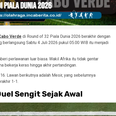
 Cabo Verde
di Round of 32 Piala Dunia 2026 berakhir dengan
g berlangsung Sabtu 4 Juli 2026 pukul 05.00 WIB itu menjadi
ri perlawanan luar biasa. Wakil Afrika itu tidak gentar
bekerja keras hingga akhir pertandingan.
16. Lawan berikutnya adalah Mesir, yang sebelumnya
rakhir 1-1.
uel Sengit Sejak Awal