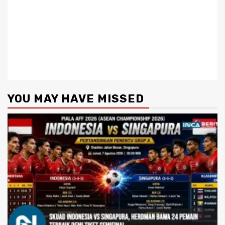
YOU MAY HAVE MISSED