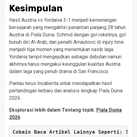
Kesimpulan
Hasil Austria vs Yordania 3-1 menjadi kemenangan
bersejarah yang mengakhiri penantian panjang 28 tahun
Austria di Piala Dunia. Schmid dengan gol roketnya, gol
bunuh diri Al-Arab, dan penalti Arnautovic di injury time
menjadi tiga momen yang menentukan nasib laga.
Yordania tampil mengejutkan sebagai debutan namun
akhirnya harus mengakui keunggulan kualitas Austria
dalam laga yang penuh drama di San Francisco.
Pantau terus Incaberita untuk mendapatkan hasil
pertandingan terbaru dan analisis lengkap Piala Dunia
2026..
Eksplorasi lebih dalam Tentang topik:
Piala Dunia
2026
Cobain Baca Artikel Lainnya Seperti: 
Spa