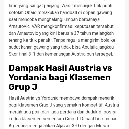
time yang sangat panjang. Wasit menunjuk titik putih
setelah Obaid melakukan handball di depan gawang
saat mencoba menghalangi umpan berbahaya
Arnautovic. VAR mengkonfirmasi keputusan tersebut
dan Arnautovic yang kini berusia 37 tahun melangkah
tenang ke titik penalti. Tanpa ragu ia mengirim bola ke
sudut kanan gawang yang tidak bisa Abulaila jangkau.
Skor final 3-1 dan kemenangan Austria pun tersegel.
Dampak Hasil Austria vs
Yordania bagi Klasemen
Grup J
Hasil Austria vs Yordania membawa dampak menarik
bagi klasemen Grup J yang semakin kompetitif. Austria
meraih tiga poin dari laga perdana dan duduk di posisi
kedua klasemen sementara Grup J. Di saat bersamaan
Argentina mengalahkan Aljazair 3-0 dengan Messi