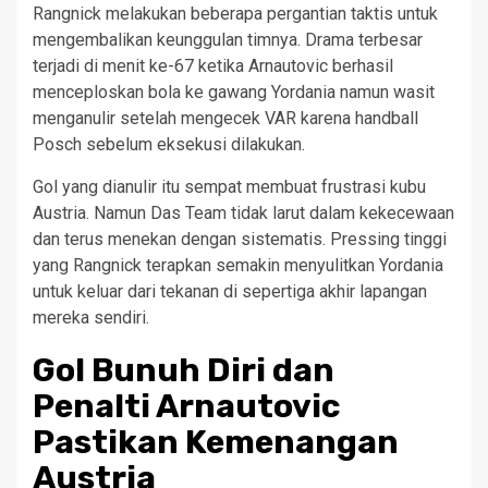
Rangnick melakukan beberapa pergantian taktis untuk
mengembalikan keunggulan timnya. Drama terbesar
terjadi di menit ke-67 ketika Arnautovic berhasil
menceploskan bola ke gawang Yordania namun wasit
menganulir setelah mengecek VAR karena handball
Posch sebelum eksekusi dilakukan.
Gol yang dianulir itu sempat membuat frustrasi kubu
Austria. Namun Das Team tidak larut dalam kekecewaan
dan terus menekan dengan sistematis. Pressing tinggi
yang Rangnick terapkan semakin menyulitkan Yordania
untuk keluar dari tekanan di sepertiga akhir lapangan
mereka sendiri.
Gol Bunuh Diri dan
Penalti Arnautovic
Pastikan Kemenangan
Austria