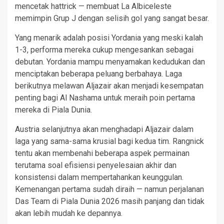
mencetak hattrick — membuat La Albiceleste
memimpin Grup J dengan selisih gol yang sangat besar.
Yang menarik adalah posisi Yordania yang meski kalah
1-3, performa mereka cukup mengesankan sebagai
debutan. Yordania mampu menyamakan kedudukan dan
menciptakan beberapa peluang berbahaya. Laga
berikutnya melawan Aljazair akan menjadi kesempatan
penting bagi Al Nashama untuk meraih poin pertama
mereka di Piala Dunia.
Austria selanjutnya akan menghadapi Aljazair dalam
laga yang sama-sama krusial bagi kedua tim. Rangnick
tentu akan membenahi beberapa aspek permainan
terutama soal efisiensi penyelesaian akhir dan
konsistensi dalam mempertahankan keunggulan.
Kemenangan pertama sudah diraih — namun perjalanan
Das Team di Piala Dunia 2026 masih panjang dan tidak
akan lebih mudah ke depannya.