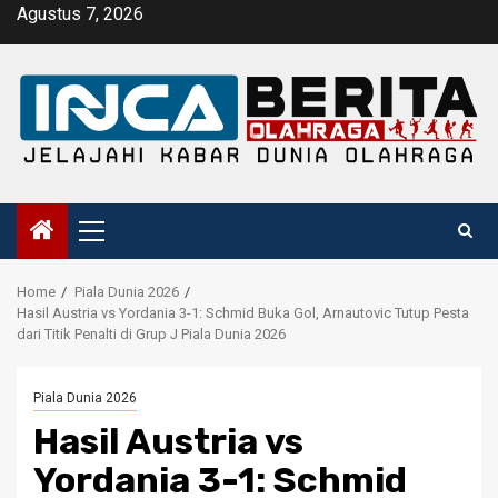
Skip
Agustus 7, 2026
to
content
Primary
Menu
Home
Piala Dunia 2026
Hasil Austria vs Yordania 3-1: Schmid Buka Gol, Arnautovic Tutup Pesta
dari Titik Penalti di Grup J Piala Dunia 2026
Piala Dunia 2026
Hasil Austria vs
Yordania 3-1: Schmid