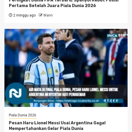
Peringkat Dunia FIFA Terbaru, Spanyol Rebut Posisi
Pertama Setelah Juara Piala Dunia 2026
2 minggu ago
Wann
Piala Dunia 2026
Pesan Haru Lionel Messi Usai Argentina Gagal
Mempertahankan Gelar Piala Dunia