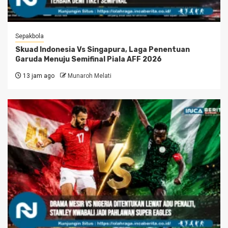
Sepakbola
Skuad Indonesia Vs Singapura, Laga Penentuan
Garuda Menuju Semifinal Piala AFF 2026
13 jam ago
Munaroh Melati