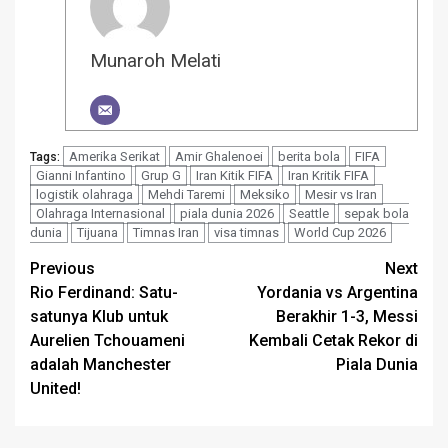
Munaroh Melati
Amerika Serikat
Amir Ghalenoei
berita bola
FIFA
Tags:
Gianni Infantino
Grup G
Iran Kitik FIFA
Iran Kritik FIFA
logistik olahraga
Mehdi Taremi
Meksiko
Mesir vs Iran
Olahraga Internasional
piala dunia 2026
Seattle
sepak bola
dunia
Tijuana
Timnas Iran
visa timnas
World Cup 2026
Post
Previous
Next
Rio Ferdinand: Satu-
Yordania vs Argentina
navigation
satunya Klub untuk
Berakhir 1-3, Messi
Aurelien Tchouameni
Kembali Cetak Rekor di
adalah Manchester
Piala Dunia
United!