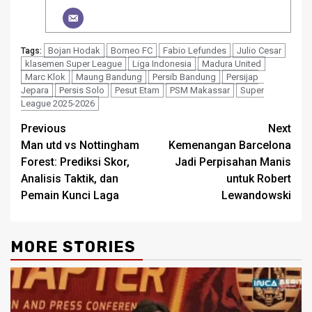
Bojan Hodak
Borneo FC
Fabio Lefundes
Julio Cesar
Tags:
klasemen Super League
Liga Indonesia
Madura United
Marc Klok
Maung Bandung
Persib Bandung
Persijap
Jepara
Persis Solo
Pesut Etam
PSM Makassar
Super
League 2025-2026
Post
Previous
Next
Man utd vs Nottingham
Kemenangan Barcelona
navigation
Forest: Prediksi Skor,
Jadi Perpisahan Manis
Analisis Taktik, dan
untuk Robert
Pemain Kunci Laga
Lewandowski
MORE STORIES