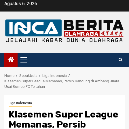
Skip
Agustus 6, 2026
to
content
Primary
Menu
Home
Sepakbola
Liga Indonesia
Klasemen Super League Memanas, Persib Bandung di Ambang Juara
Usai Borneo FC Tertahan
Liga Indonesia
Klasemen Super League
Memanas, Persib