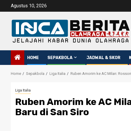
Skip
Agustus 10, 2026
to
content
HOME
SEPAKBOLA
JADWAL & SKOR
Home
Sepakbola
Liga Italia
Ruben Amorim ke AC Milan: Rossone
Liga Italia
Ruben Amorim ke AC Mila
Baru di San Siro