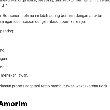
ekankan organisasi, pressing, dan struktur permainan. Ia serin
-4-3.
Rossoneri selama ini lebih sering bermain dengan struktur
m agar lebih sesuai dengan filosofi permainannya.
penting:
ng.
ngan.
esif.
 menekan lawan.
is. Namun proses adaptasi tetap membutuhkan waktu karena tidak
 Amorim