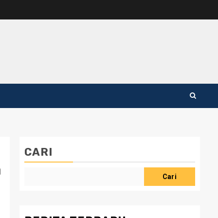
CARI
a
Cari