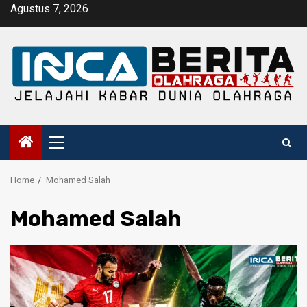
Skip
Agustus 7, 2026
to
content
Primary
Menu
Home
Mohamed Salah
Mohamed Salah