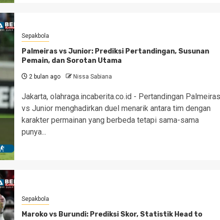
Sepakbola
Palmeiras vs Junior: Prediksi Pertandingan, Susunan
Pemain, dan Sorotan Utama
2 bulan ago
Nissa Sabiana
Jakarta, olahraga.incaberita.co.id - Pertandingan Palmeira
vs Junior menghadirkan duel menarik antara tim dengan
karakter permainan yang berbeda tetapi sama-sama
punya...
Sepakbola
Maroko vs Burundi: Prediksi Skor, Statistik Head to