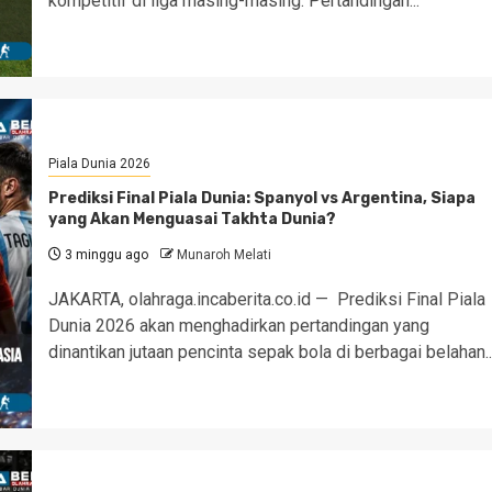
kompetitif di liga masing-masing. Pertandingan...
Piala Dunia 2026
Prediksi Final Piala Dunia: Spanyol vs Argentina, Siapa
yang Akan Menguasai Takhta Dunia?
3 minggu ago
Munaroh Melati
JAKARTA, olahraga.incaberita.co.id — Prediksi Final Piala
Dunia 2026 akan menghadirkan pertandingan yang
dinantikan jutaan pencinta sepak bola di berbagai belahan..