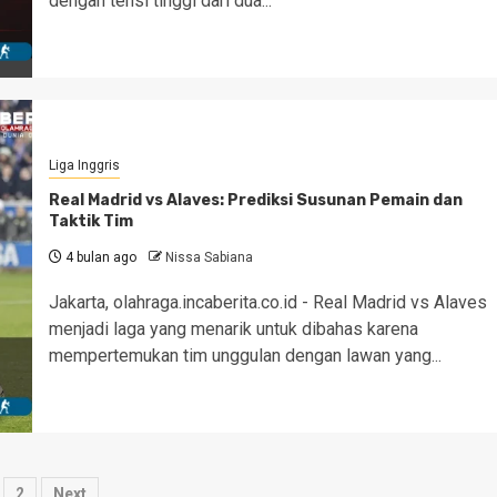
dengan tensi tinggi dari dua...
Liga Inggris
Real Madrid vs Alaves: Prediksi Susunan Pemain dan
Taktik Tim
4 bulan ago
Nissa Sabiana
Jakarta, olahraga.incaberita.co.id - Real Madrid vs Alaves
menjadi laga yang menarik untuk dibahas karena
mempertemukan tim unggulan dengan lawan yang...
ginasi
2
Next