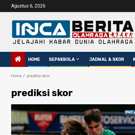
Skip
Agustus 6, 2026
to
content
HOME
SEPAKBOLA
JADWAL & SKOR
Home
prediksi skor
prediksi skor