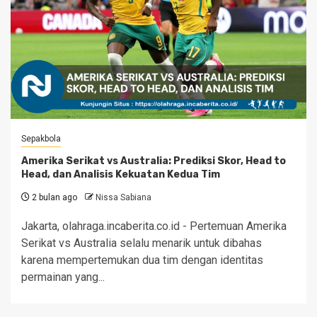
Sepakbola
Amerika Serikat vs Australia: Prediksi Skor, Head to
Head, dan Analisis Kekuatan Kedua Tim
2 bulan ago
Nissa Sabiana
Jakarta, olahraga.incaberita.co.id - Pertemuan Amerika
Serikat vs Australia selalu menarik untuk dibahas
karena mempertemukan dua tim dengan identitas
permainan yang...