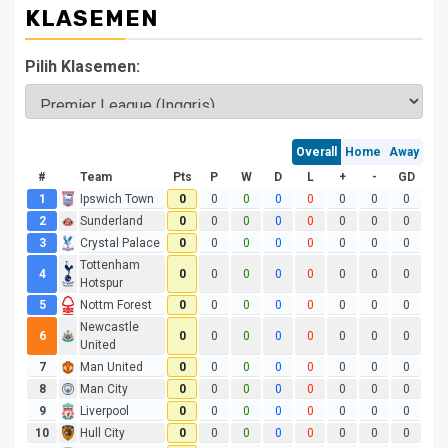
KLASEMEN
Pilih Klasemen: