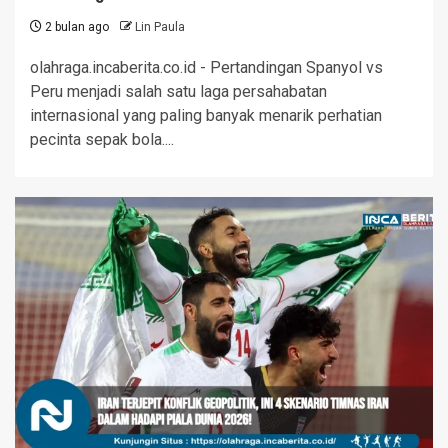
2 bulan ago
Lin Paula
olahraga.incaberita.co.id - Pertandingan Spanyol vs
Peru menjadi salah satu laga persahabatan
internasional yang paling banyak menarik perhatian
pecinta sepak bola....