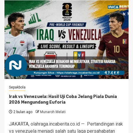
Sepakbola
Irak vs Venezuela: Hasil Uji Coba Jelang Piala Dunia
2026 Mengundang Euforia
2 bulan ago
Munaroh Melati
JAKARTA, olahraga.incaberita.co.id — Pertandingan irak
vs venezuela menjadi salah satu laga persahabatan