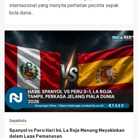
internasional yang menyita perhatian pecinta sepak
bola dunia....
Sepakbola
Spanyol vs Peru Hari Ini, La Roja Menang Meyakinkan
dalam Laga Pemanasan