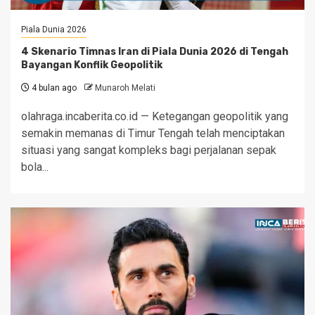
Piala Dunia 2026
4 Skenario Timnas Iran di Piala Dunia 2026 di Tengah
Bayangan Konflik Geopolitik
4 bulan ago
Munaroh Melati
olahraga.incaberita.co.id — Ketegangan geopolitik yang
semakin memanas di Timur Tengah telah menciptakan
situasi yang sangat kompleks bagi perjalanan sepak
bola...