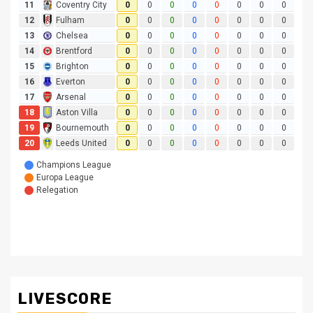
LIVESCORE