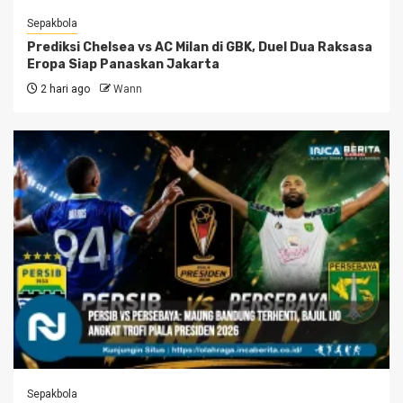
Sepakbola
Prediksi Chelsea vs AC Milan di GBK, Duel Dua Raksasa
Eropa Siap Panaskan Jakarta
2 hari ago
Wann
Sepakbola