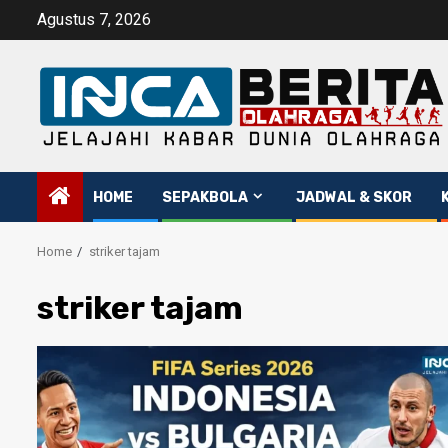
Skip
Agustus 7, 2026
to
content
HOME
SEPAKBOLA
JADWAL & SKOR
Home
striker tajam
striker tajam