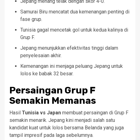
Jepang menang telak dengan skor 4-0.
Samurai Biru mencatat dua kemenangan penting di
fase grup.
Tunisia gagal mencetak gol untuk kedua kalinya di
Grup F.
Jepang menunjukkan efektivitas tinggi dalam
penyelesaian akhir.
Kemenangan ini menjaga peluang Jepang untuk
lolos ke babak 32 besar.
Persaingan Grup F
Semakin Memanas
Hasil
Tunisia vs Japan
membuat persaingan di Grup F
semakin menarik. Jepang kini menjadi salah satu
kandidat kuat untuk lolos bersama Belanda yang juga
tampil impresif pada laga sebelumnya.