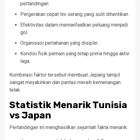
pertandingan.
Pergerakan cepat lini serang yang sulit dihentikan.
Efektivitas dalam memanfaatkan peluang menjadi
gol.
Organisasi pertahanan yang disiplin.
Kondisi fisik pemain yang tetap prima hingga akhir
laga.
Kombinasi faktor tersebut membuat Jepang tampil
sangat meyakinkan dan pantas meraih kemenangan
telak.
Statistik Menarik Tunisia
vs Japan
Pertandingan ini menghasilkan sejumlah fakta menarik: