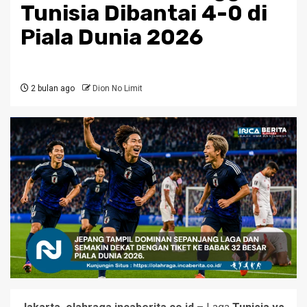
Tunisia Dibantai 4-0 di
Piala Dunia 2026
2 bulan ago
Dion No Limit