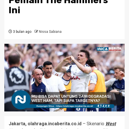
Pemain The Hammers
Ini
3 bulan ago
Nissa Sabiana
Jakarta, olahraga.incaberita.co.id
– Skenario
West