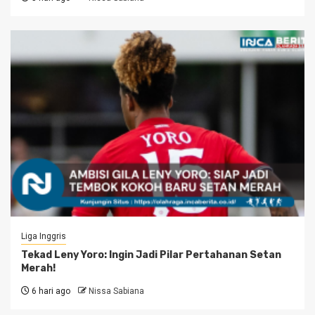
Liga Inggris
Tekad Leny Yoro: Ingin Jadi Pilar Pertahanan Setan
Merah!
6 hari ago
Nissa Sabiana