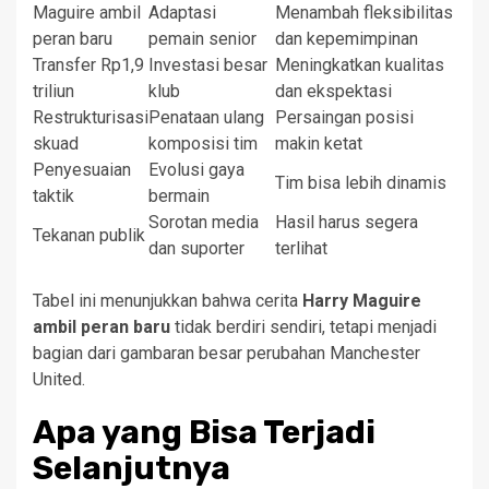
Maguire ambil
Adaptasi
Menambah fleksibilitas
peran baru
pemain senior
dan kepemimpinan
Transfer Rp1,9
Investasi besar
Meningkatkan kualitas
triliun
klub
dan ekspektasi
Restrukturisasi
Penataan ulang
Persaingan posisi
skuad
komposisi tim
makin ketat
Penyesuaian
Evolusi gaya
Tim bisa lebih dinamis
taktik
bermain
Sorotan media
Hasil harus segera
Tekanan publik
dan suporter
terlihat
Tabel ini menunjukkan bahwa cerita
Harry Maguire
ambil peran baru
tidak berdiri sendiri, tetapi menjadi
bagian dari gambaran besar perubahan Manchester
United.
Apa yang Bisa Terjadi
Selanjutnya