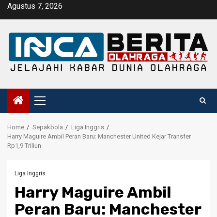
Skip
Agustus 7, 2026
to
content
Primary
Menu
Home
Sepakbola
Liga Inggris
Harry Maguire Ambil Peran Baru: Manchester United Kejar Transfer
Rp1,9 Triliun
Liga Inggris
Harry Maguire Ambil
Peran Baru: Manchester