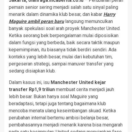
Jakarta, olahraga.incaberita.co.id
– Perubahan peran
pemain senior sering menjadi salah satu sinyal paling
menarik dalam dinamika klub besar, dan kabar
Harry
Maguire ambil peran baru
langsung memunculkan
banyak spekulasi soal arah proyek Manchester United.
Ketika seorang bek berpengalaman mulai diposisikan
dalam fungsi yang berbeda, baik secara taktik maupun
kepemimpinan, itu biasanya tidak berdiri sendiri. Ada
konteks yang lebih besar, mulai dari kebutuhan tim,
pergeseran strategi, sampai manuver transfer yang
sedang disiapkan klub.
Dalam kasus ini, isu
Manchester United kejar
transfer Rp1,9 triliun
membuat cerita menjadi jauh
lebih besar. Bukan hanya soal Maguire yang
beradaptasi, tetapi juga tentang bagaimana klub
mencoba menata ulang keseimbangan skuad. Ketika
perubahan internal bertemu ambisi belanja besar,
pembahasannya menjadi menarik karena bisa mengarah
pada satu kesimpulan: United sedang menyiapkan fase