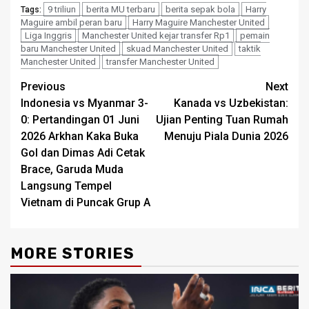
9 triliun
berita MU terbaru
berita sepak bola
Harry
Tags:
Maguire ambil peran baru
Harry Maguire Manchester United
Liga Inggris
Manchester United kejar transfer Rp1
pemain
baru Manchester United
skuad Manchester United
taktik
Manchester United
transfer Manchester United
Post
Previous
Next
Indonesia vs Myanmar 3-
Kanada vs Uzbekistan:
navigation
0: Pertandingan 01 Juni
Ujian Penting Tuan Rumah
2026 Arkhan Kaka Buka
Menuju Piala Dunia 2026
Gol dan Dimas Adi Cetak
Brace, Garuda Muda
Langsung Tempel
Vietnam di Puncak Grup A
MORE STORIES