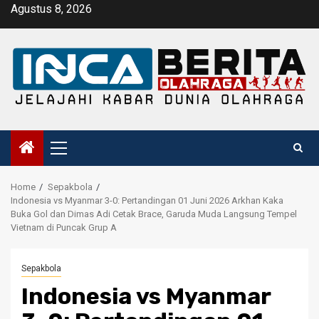
Skip
Agustus 8, 2026
to
content
Primary
Menu
Home
Sepakbola
Indonesia vs Myanmar 3-0: Pertandingan 01 Juni 2026 Arkhan Kaka
Buka Gol dan Dimas Adi Cetak Brace, Garuda Muda Langsung Tempel
Vietnam di Puncak Grup A
Sepakbola
Indonesia vs Myanmar