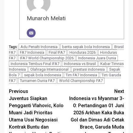
Munaroh Melati
Adu Penalti Indonesia
berita sepak bola Indonesia
Brasil
Tags:
FA7
FA7 Indonesia
Final IFA7
Honduras 2026
Honduras
FA7
IFA7 World Championship 2026
Indonesia Juara Dunia
Indonesia Tembus Final IFA7
Indonesia vs Brasil
Kabar Timnas
Indonesia
Olahraga Internasional
prestasi indonesia
Sepak
Bola 7
sepak bola Indonesia
Tim FA7 Indonesia
Tim Garuda
FA7
Turnamen Dunia FA7
World Championship FA7
Post
Previous
Next
Juventus Siapkan
Indonesia vs Myanmar 3-
navigation
Pengganti Vlahovic, Kolo
0: Pertandingan 01 Juni
Muani Jadi Prioritas
2026 Arkhan Kaka Buka
Utama Usai Negosiasi
Gol dan Dimas Adi Cetak
Kontrak Buntu dan
Brace, Garuda Muda