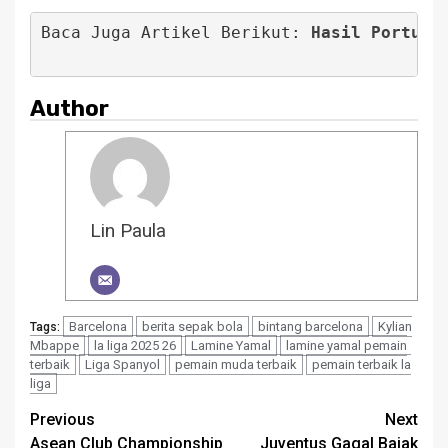
Baca Juga Artikel Berikut: 
Hasil Portuga
Author
Lin Paula
Barcelona
berita sepak bola
bintang barcelona
Kylian
Tags:
Mbappe
la liga 2025 26
Lamine Yamal
lamine yamal pemain
terbaik
Liga Spanyol
pemain muda terbaik
pemain terbaik la
liga
Post
Previous
Next
Asean Club Championship
Juventus Gagal Bajak