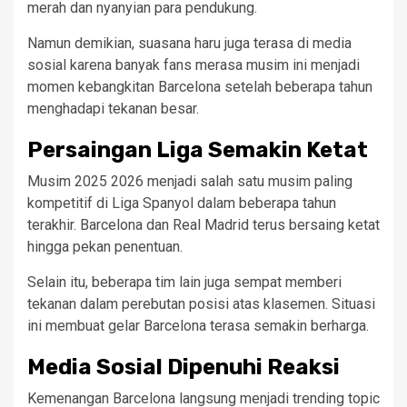
merah dan nyanyian para pendukung.
Namun demikian, suasana haru juga terasa di media
sosial karena banyak fans merasa musim ini menjadi
momen kebangkitan Barcelona setelah beberapa tahun
menghadapi tekanan besar.
Persaingan Liga Semakin Ketat
Musim 2025 2026 menjadi salah satu musim paling
kompetitif di Liga Spanyol dalam beberapa tahun
terakhir. Barcelona dan Real Madrid terus bersaing ketat
hingga pekan penentuan.
Selain itu, beberapa tim lain juga sempat memberi
tekanan dalam perebutan posisi atas klasemen. Situasi
ini membuat gelar Barcelona terasa semakin berharga.
Media Sosial Dipenuhi Reaksi
Kemenangan Barcelona langsung menjadi trending topic