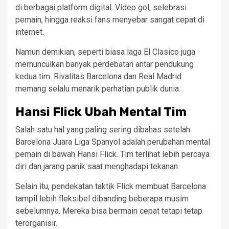
di berbagai platform digital. Video gol, selebrasi
pemain, hingga reaksi fans menyebar sangat cepat di
internet.
Namun demikian, seperti biasa laga El Clasico juga
memunculkan banyak perdebatan antar pendukung
kedua tim. Rivalitas Barcelona dan Real Madrid
memang selalu menarik perhatian publik dunia.
Hansi Flick Ubah Mental Tim
Salah satu hal yang paling sering dibahas setelah
Barcelona Juara Liga Spanyol adalah perubahan mental
pemain di bawah Hansi Flick. Tim terlihat lebih percaya
diri dan jarang panik saat menghadapi tekanan.
Selain itu, pendekatan taktik Flick membuat Barcelona
tampil lebih fleksibel dibanding beberapa musim
sebelumnya. Mereka bisa bermain cepat tetapi tetap
terorganisir.