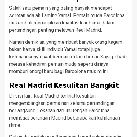
Salah satu pemain yang paling banyak mendapat
sorotan adalah Lamine Yamal. Pemain muda Barcelona
itu kembali menunjukkan kualitas luar biasa dalam
pertandingan penting melawan Real Madrid.
Namun demikian, yang membuat banyak orang kagum
bukan hanya skill individu Yamal tetapi juga
ketenangannya saat bermain di laga besar. Saya pribadi
merasa kehadiran pemain muda seperti dirinya
memberi energi baru bagi Barcelona musim ini.
Real Madrid Kesulitan Bangkit
Di sisi lain, Real Madrid terlihat kesulitan
mengembangkan permainan selama pertandingan
berlangsung. Tekanan dari lini tengah Barcelona
membuat serangan Madrid beberapa kali kehilangan
ritme.