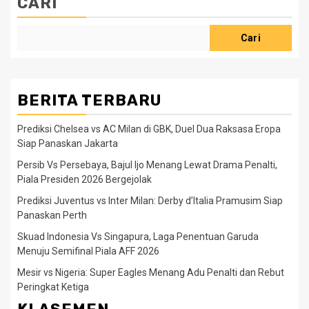
CARI
Cari
BERITA TERBARU
Prediksi Chelsea vs AC Milan di GBK, Duel Dua Raksasa Eropa
Siap Panaskan Jakarta
Persib Vs Persebaya, Bajul Ijo Menang Lewat Drama Penalti,
Piala Presiden 2026 Bergejolak
Prediksi Juventus vs Inter Milan: Derby d’Italia Pramusim Siap
Panaskan Perth
Skuad Indonesia Vs Singapura, Laga Penentuan Garuda
Menuju Semifinal Piala AFF 2026
Mesir vs Nigeria: Super Eagles Menang Adu Penalti dan Rebut
Peringkat Ketiga