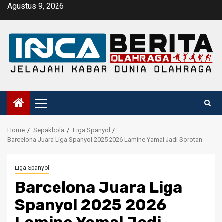
Skip
Agustus 9, 2026
to
content
Primary
Menu
Home
Sepakbola
Liga Spanyol
Barcelona Juara Liga Spanyol 2025 2026 Lamine Yamal Jadi Sorotan
Liga Spanyol
Barcelona Juara Liga
Spanyol 2025 2026