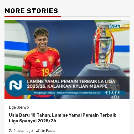
MORE STORIES
Liga Spanyol
Usia Baru 18 Tahun, Lamine Yamal Pemain Terbaik
Liga Spanyol 2025/26
2 bulan ago
Lin Paula