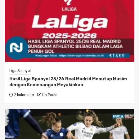
Liga Spanyol
Hasil Liga Spanyol 25/26 Real Madrid Menutup Musim
dengan Kemenangan Meyakinkan
2 bulan ago
Lin Paula