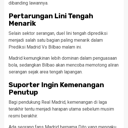
dibanding lawannya.
Pertarungan Lini Tengah
Menarik
Selain sektor serangan, duel lini tengah diprediksi
menjadi salah satu bagian paling menarik dalam
Prediksi Madrid Vs Bilbao malam ini.
Madrid kemungkinan lebih dominan dalam penguasaan
bola, sedangkan Bilbao akan mencoba memotong aliran
serangan sejak area tengah lapangan.
Suporter Ingin Kemenangan
Penutup
Bagi pendukung Real Madrid, kemenangan di laga
terakhir tentu menjadi harapan utama sebelum musim
resmi berakhir.
Ada seorang fans Madrid bernama Dito yang mengaku