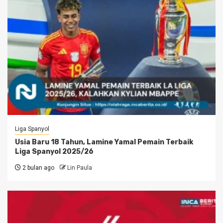
Liga Spanyol
Usia Baru 18 Tahun, Lamine Yamal Pemain Terbaik
Liga Spanyol 2025/26
2 bulan ago
Lin Paula