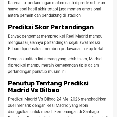
Karena itu, pertandingan malam nanti diprediksi bukan
hanya soal hasil akhir tetapi juga momen emosional
antara pemain dan pendukung di stadion.
Prediksi Skor Pertandingan
Banyak pengamat memprediksi Real Madrid mampu
menguasai jalannya pertandingan sejak awal meski
Bilbao diperkirakan memberi perlawanan cukup ketat.
Dengan kualitas lini serang yang lebih tajam, Madrid
diprediksi mampu meraih kemenangan tipis dalam
pertandingan penutup musim ini.
Penutup Tentang Prediksi
Madrid Vs Bilbao
Prediksi Madrid Vs Bilbao 24 Mei 2026 menghadirkan
duel menarik dengan Real Madrid yang lebih
diunggulkan untuk meraih kemenangan di Santiago