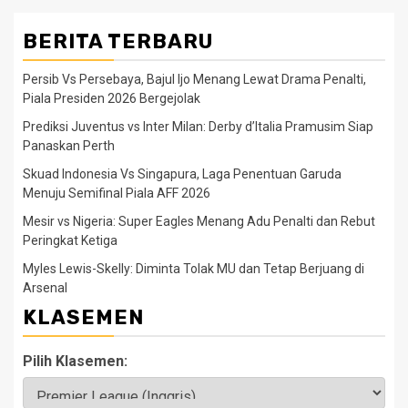
BERITA TERBARU
Persib Vs Persebaya, Bajul Ijo Menang Lewat Drama Penalti,
Piala Presiden 2026 Bergejolak
Prediksi Juventus vs Inter Milan: Derby d’Italia Pramusim Siap
Panaskan Perth
Skuad Indonesia Vs Singapura, Laga Penentuan Garuda
Menuju Semifinal Piala AFF 2026
Mesir vs Nigeria: Super Eagles Menang Adu Penalti dan Rebut
Peringkat Ketiga
Myles Lewis-Skelly: Diminta Tolak MU dan Tetap Berjuang di
Arsenal
KLASEMEN
Pilih Klasemen: