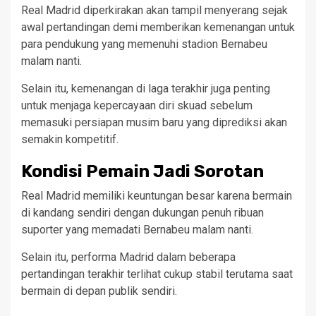
Real Madrid diperkirakan akan tampil menyerang sejak
awal pertandingan demi memberikan kemenangan untuk
para pendukung yang memenuhi stadion Bernabeu
malam nanti.
Selain itu, kemenangan di laga terakhir juga penting
untuk menjaga kepercayaan diri skuad sebelum
memasuki persiapan musim baru yang diprediksi akan
semakin kompetitif.
Kondisi Pemain Jadi Sorotan
Real Madrid memiliki keuntungan besar karena bermain
di kandang sendiri dengan dukungan penuh ribuan
suporter yang memadati Bernabeu malam nanti.
Selain itu, performa Madrid dalam beberapa
pertandingan terakhir terlihat cukup stabil terutama saat
bermain di depan publik sendiri.