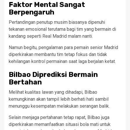
Faktor Mental Sangat
Berpengaruh
Pertandingan penutup musim biasanya dipenuhi
tekanan emosional terutama bagi tim yang bermain di
kandang seperti Real Madrid malam nanti.
Namun begitu, pengalaman para pemain senior Madrid
diperkirakan membantu tim tetap fokus dan tidak
kehilangan kontrol permainan saat laga berjalan ketat.
Bilbao Diprediksi Bermain
Bertahan
Melihat kualitas lawan yang dihadapi, Bilbao
kemungkinan akan tampil lebih berhati hati sambil
menunggu kesempatan melakukan serangan balik.
Selain menjaga pertahanan tetap rapat, Bilbao juga
diperkirakan memanfaatkan situasi bola mati untuk