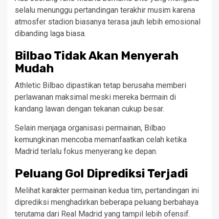
selalu menunggu pertandingan terakhir musim karena
atmosfer stadion biasanya terasa jauh lebih emosional
dibanding laga biasa.
Bilbao Tidak Akan Menyerah
Mudah
Athletic Bilbao dipastikan tetap berusaha memberi
perlawanan maksimal meski mereka bermain di
kandang lawan dengan tekanan cukup besar.
Selain menjaga organisasi permainan, Bilbao
kemungkinan mencoba memanfaatkan celah ketika
Madrid terlalu fokus menyerang ke depan.
Peluang Gol Diprediksi Terjadi
Melihat karakter permainan kedua tim, pertandingan ini
diprediksi menghadirkan beberapa peluang berbahaya
terutama dari Real Madrid yang tampil lebih ofensif.