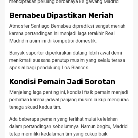
menciptakan peluang berbahaya ke gawang Madrid.
Bernabeu Dipastikan Meriah
Atmosfer Santiago Bernabeu diprediksi sangat meriah
karena pertandingan ini menjadi laga terakhir Real
Madrid musim ini di kompetisi domestik.
Banyak suporter diperkirakan datang lebih awal demi
menikmati suasana penutup musim yang selalu terasa
spesial bagi pendukung Los Blancos.
Kondisi Pemain Jadi Sorotan
Menjelang laga penting ini, kondisi fisik pemain menjadi
perhatian karena jadwal panjang musim cukup menguras
tenaga skuad kedua tim.
Ada beberapa pemain yang terlihat mulai kelelahan
dalam pertandingan sebelumnya. Namun begitu, Madrid
tetap memiliki kedalaman tim yang cukup baik