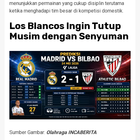
menunjukkan permainan yang cukup disiplin terutama
ketika menghadapi tim besar di kompetisi domestik.
Los Blancos Ingin Tutup
Musim dengan Senyuman
Sumber Gambar:
Olahraga INCABERITA