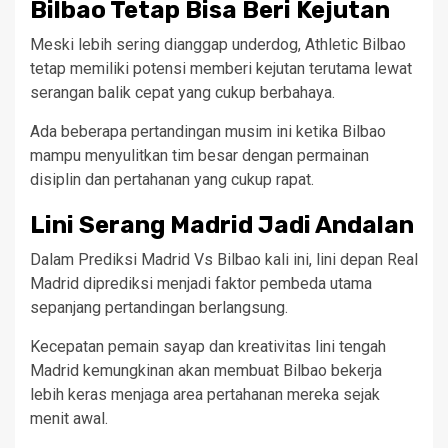
Bilbao Tetap Bisa Beri Kejutan
Meski lebih sering dianggap underdog, Athletic Bilbao
tetap memiliki potensi memberi kejutan terutama lewat
serangan balik cepat yang cukup berbahaya.
Ada beberapa pertandingan musim ini ketika Bilbao
mampu menyulitkan tim besar dengan permainan
disiplin dan pertahanan yang cukup rapat.
Lini Serang Madrid Jadi Andalan
Dalam Prediksi Madrid Vs Bilbao kali ini, lini depan Real
Madrid diprediksi menjadi faktor pembeda utama
sepanjang pertandingan berlangsung.
Kecepatan pemain sayap dan kreativitas lini tengah
Madrid kemungkinan akan membuat Bilbao bekerja
lebih keras menjaga area pertahanan mereka sejak
menit awal.